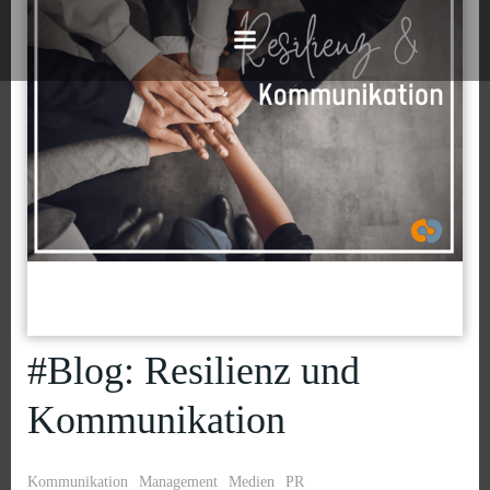
Zum
Inhalt
springen
#Blog: Resilienz und
Kommunikation
Kommunikation
Management
Medien
PR