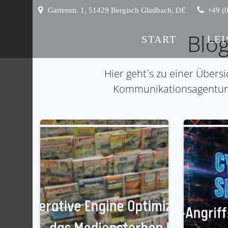
Zum
Gartenstr. 1, 51429 Bergisch Gladbach, DE
+49 (
Inhalt
springen
Blog
START
LE
Hier geht´s zu einer Übersi
Kommunikationsagentur AO