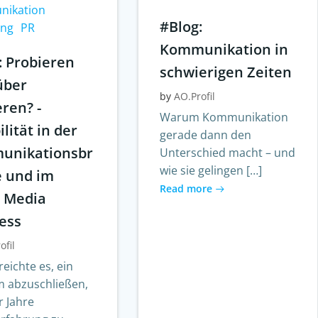
ikation
#Blog:
ing
PR
Kommunikation in
: Probieren
schwierigen Zeiten
über
by
AO.Profil
eren? -
Warum Kommunikation
ilität in der
gerade dann den
unikationsbr
Unterschied macht – und
wie sie gelingen […]
 und im
Read more
l Media
ess
ofil
reichte es, ein
m abzuschließen,
r Jahre