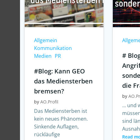
Allgemein
Allgem
Kommunikation
# Blo
Medien
PR
Angrif
#Blog: Kann GEO
sonde
das Mediensterben
die F
bremsen?
by
AO.Pr
by
AO.Profil
… und w
Das Mediensterben ist
müssen
kein neues Phänomen.
sind lä
Sinkende Auflagen,
Ausnah
rückläufige
Read m