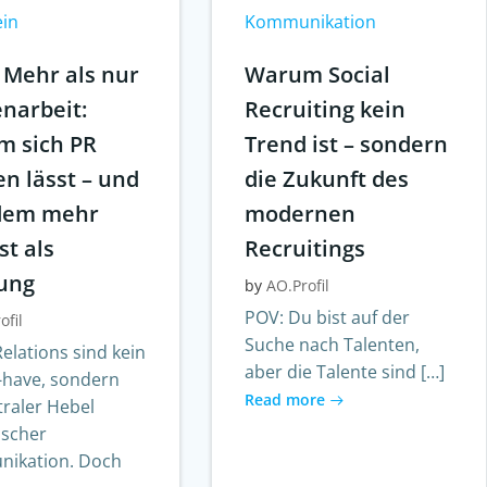
ein
Kommunikation
 Mehr als nur
Warum Social
narbeit:
Recruiting kein
 sich PR
Trend ist – sondern
n lässt – und
die Zukunft des
zdem mehr
modernen
st als
Recruitings
ung
by
AO.Profil
POV: Du bist auf der
ofil
Suche nach Talenten,
Relations sind kein
aber die Talente sind […]
-have, sondern
Read more
traler Hebel
ischer
ikation. Doch