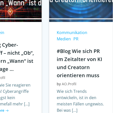
ein
Kommunikation
Medien
PR
g Cyber-
#Blog Wie sich PR
f – nicht „Ob“,
im Zeitalter von KI
rn „Wann“ ist
und Creatorn
rage …
orientieren muss
ofil
by
AO.Profil
ie Sie reagieren
! Cyberangriffe
Wie sich Trends
ngst kein
entwickeln, ist in den
mefall mehr […]
meisten Fällen ungewiss.
Bei was […]
ore