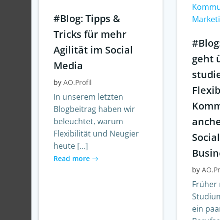
Kommun
#Blog: Tipps &
Market
Tricks für mehr
#Blog
Agilität im Social
geht 
Media
studi
by
AO.Profil
Flexib
In unserem letzten
Komm
Blogbeitrag haben wir
anche
beleuchtet, warum
Flexibilität und Neugier
Socia
heute […]
Busin
Read more
by
AO.Pr
Früher 
Studiu
ein paa