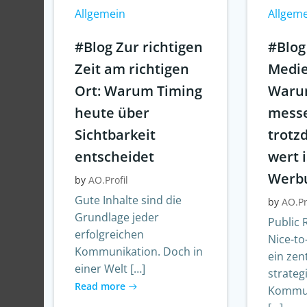
Allgemein
Allgem
#Blog Zur richtigen
#Blog
Zeit am richtigen
Medie
Ort: Warum Timing
Warum
heute über
messe
Sichtbarkeit
trot
entscheidet
wert i
Werb
by
AO.Profil
Gute Inhalte sind die
by
AO.Pr
Grundlage jeder
Public 
erfolgreichen
Nice-to
Kommunikation. Doch in
ein zen
einer Welt […]
strateg
Read more
Kommun