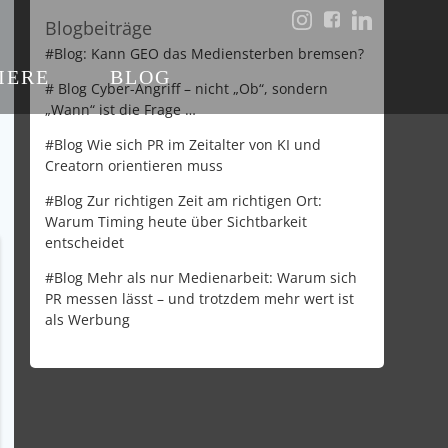
Blogbeiträge
#Blog: Kann GEO das Mediensterben bremsen?
IERE
BLOG
# Blog Cyber-Angriff – nicht „Ob“, sondern
„Wann“ ist die Frage …
#Blog Wie sich PR im Zeitalter von KI und
Creatorn orientieren muss
#Blog Zur richtigen Zeit am richtigen Ort:
Warum Timing heute über Sichtbarkeit
entscheidet
#Blog Mehr als nur Medienarbeit: Warum sich
PR messen lässt – und trotzdem mehr wert ist
als Werbung