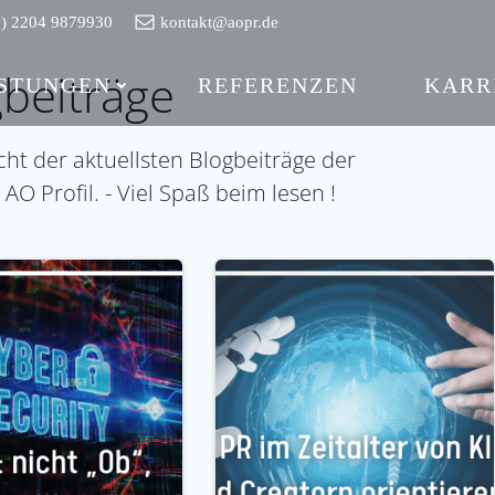
0) 2204 9879930
kontakt@aopr.de
beiträge
ISTUNGEN
REFERENZEN
KARR
cht der aktuellsten Blogbeiträge der
 Profil. - Viel Spaß beim lesen !