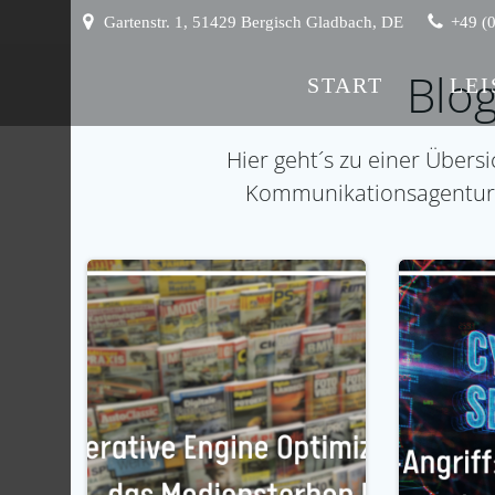
Zum
Gartenstr. 1, 51429 Bergisch Gladbach, DE
+49 (
Inhalt
springen
Blog
START
LE
Hier geht´s zu einer Übersi
Kommunikationsagentur AO