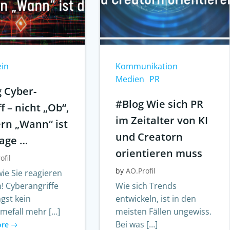
ein
Kommunikation
Medien
PR
g Cyber-
#Blog Wie sich PR
f – nicht „Ob“,
im Zeitalter von KI
rn „Wann“ ist
und Creatorn
rage …
orientieren muss
ofil
by
AO.Profil
ie Sie reagieren
! Cyberangriffe
Wie sich Trends
ngst kein
entwickeln, ist in den
mefall mehr […]
meisten Fällen ungewiss.
Bei was […]
ore