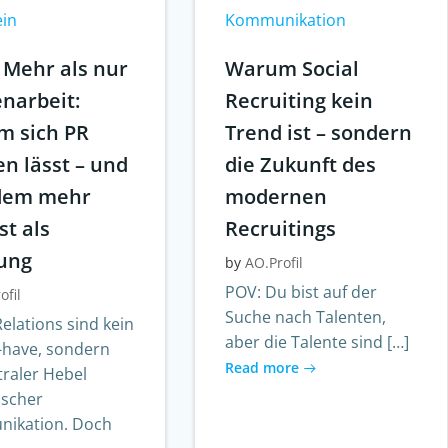
ein
Kommunikation
 Mehr als nur
Warum Social
narbeit:
Recruiting kein
 sich PR
Trend ist – sondern
n lässt – und
die Zukunft des
zdem mehr
modernen
st als
Recruitings
ung
by
AO.Profil
POV: Du bist auf der
ofil
Suche nach Talenten,
Relations sind kein
aber die Talente sind […]
-have, sondern
Read more
traler Hebel
ischer
ikation. Doch