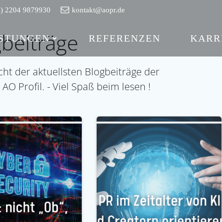
0) 2204 9879930
kontakt@aopr.de
beiträge
ISTUNGEN
REFERENZEN
KARR
cht der aktuellsten Blogbeiträge der
 Profil. - Viel Spaß beim lesen !