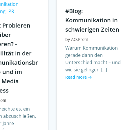
ikation
#Blog:
ing
PR
Kommunikation in
: Probieren
schwierigen Zeiten
über
by
AO.Profil
eren? -
Warum Kommunikation
ilität in der
gerade dann den
unikationsbr
Unterschied macht – und
wie sie gelingen […]
 und im
Read more
l Media
ess
ofil
reichte es, ein
m abzuschließen,
r Jahre