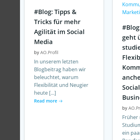
Kommun
#Blog: Tipps &
Market
Tricks für mehr
#Blog
Agilität im Social
geht 
Media
studi
by
AO.Profil
Flexib
In unserem letzten
Komm
Blogbeitrag haben wir
anche
beleuchtet, warum
Flexibilität und Neugier
Socia
heute […]
Busin
Read more
by
AO.Pr
Früher 
Studiu
ein paa