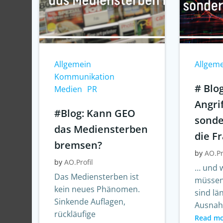
Allgemein
Allgem
Kommunikation
# Blo
Medien
PR
Angrif
#Blog: Kann GEO
sonde
das Mediensterben
die F
bremsen?
by
AO.Pr
by
AO.Profil
… und w
Das Mediensterben ist
müssen
kein neues Phänomen.
sind lä
Sinkende Auflagen,
Ausnah
rückläufige
Read m