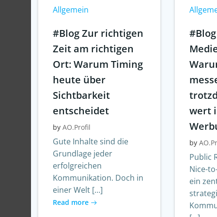
Allgemein
Allgem
#Blog Zur richtigen
#Blog
Zeit am richtigen
Medie
Ort: Warum Timing
Warum
heute über
messe
Sichtbarkeit
trot
entscheidet
wert i
Werb
by
AO.Profil
Gute Inhalte sind die
by
AO.Pr
Grundlage jeder
Public 
erfolgreichen
Nice-to
Kommunikation. Doch in
ein zen
einer Welt […]
strateg
Read more
Kommun