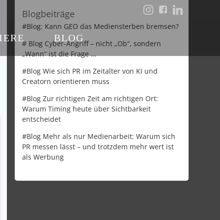
Blogbeiträge
#Blog: Kann GEO das Mediensterben bremsen?
IERE
BLOG
# Blog Cyber-Angriff – nicht „Ob“, sondern
„Wann“ ist die Frage …
#Blog Wie sich PR im Zeitalter von KI und
Creatorn orientieren muss
#Blog Zur richtigen Zeit am richtigen Ort:
Warum Timing heute über Sichtbarkeit
entscheidet
#Blog Mehr als nur Medienarbeit: Warum sich
PR messen lässt – und trotzdem mehr wert ist
als Werbung