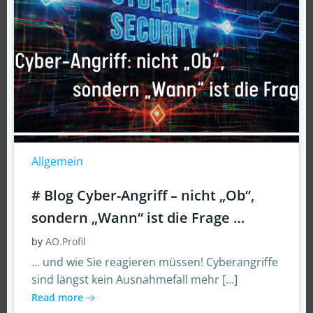
Allgemein
# Blog Cyber-Angriff – nicht „Ob“,
sondern „Wann“ ist die Frage …
by
AO.Profil
… und wie Sie reagieren müssen! Cyberangriffe
sind längst kein Ausnahmefall mehr […]
Read more