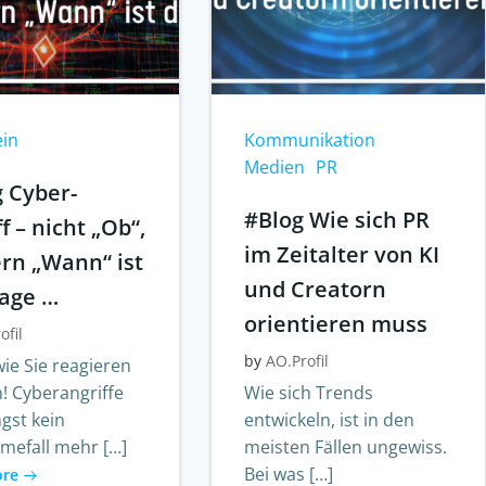
ein
Kommunikation
Medien
PR
g Cyber-
#Blog Wie sich PR
f – nicht „Ob“,
im Zeitalter von KI
rn „Wann“ ist
und Creatorn
rage …
orientieren muss
ofil
by
AO.Profil
ie Sie reagieren
! Cyberangriffe
Wie sich Trends
ngst kein
entwickeln, ist in den
mefall mehr […]
meisten Fällen ungewiss.
Bei was […]
ore