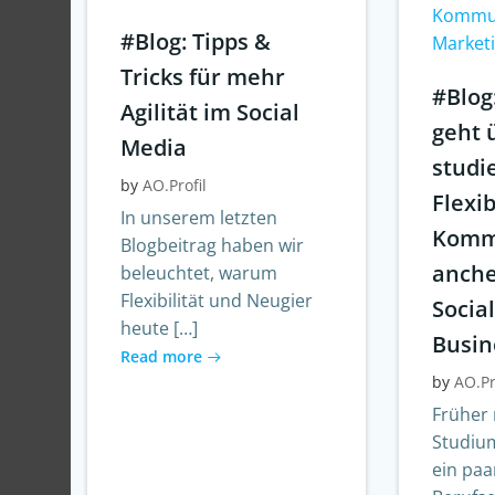
Kommun
#Blog: Tipps &
Market
Tricks für mehr
#Blog
Agilität im Social
geht 
Media
studi
by
AO.Profil
Flexib
In unserem letzten
Komm
Blogbeitrag haben wir
anche
beleuchtet, warum
Flexibilität und Neugier
Socia
heute […]
Busin
Read more
by
AO.Pr
Früher 
Studiu
ein paa