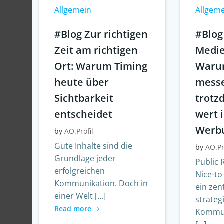
Allgemein
Allgem
#Blog Zur richtigen
#Blog
Zeit am richtigen
Medie
Ort: Warum Timing
Warum
heute über
messe
Sichtbarkeit
trot
entscheidet
wert i
Werb
by
AO.Profil
Gute Inhalte sind die
by
AO.Pr
Grundlage jeder
Public 
erfolgreichen
Nice-to
Kommunikation. Doch in
ein zen
einer Welt […]
strateg
Read more
Kommun