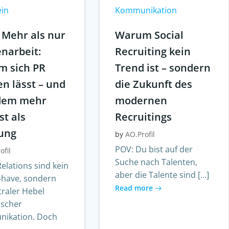
ein
Kommunikation
 Mehr als nur
Warum Social
narbeit:
Recruiting kein
 sich PR
Trend ist – sondern
n lässt – und
die Zukunft des
zdem mehr
modernen
st als
Recruitings
ung
by
AO.Profil
POV: Du bist auf der
ofil
Suche nach Talenten,
Relations sind kein
aber die Talente sind […]
-have, sondern
Read more
traler Hebel
ischer
ikation. Doch