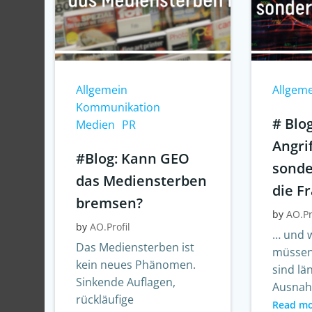
Allgemein
Allgem
Kommunikation
# Blo
Medien
PR
Angrif
#Blog: Kann GEO
sonde
das Mediensterben
die F
bremsen?
by
AO.Pr
by
AO.Profil
… und w
Das Mediensterben ist
müssen
kein neues Phänomen.
sind lä
Sinkende Auflagen,
Ausnah
rückläufige
Read m