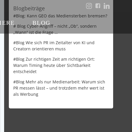
Blogbeiträge
#Blog: Kann GEO das Mediensterben bremsen?
IERE
BLOG
# Blog Cyber-Angriff – nicht „Ob“, sondern
„Wann“ ist die Frage …
#Blog Wie sich PR im Zeitalter von KI und
Creatorn orientieren muss
#Blog Zur richtigen Zeit am richtigen Ort:
Warum Timing heute über Sichtbarkeit
entscheidet
#Blog Mehr als nur Medienarbeit: Warum sich
PR messen lässt – und trotzdem mehr wert ist
als Werbung