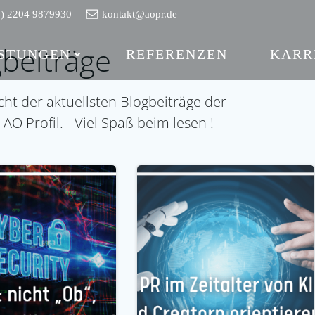
0) 2204 9879930
kontakt@aopr.de
beiträge
ISTUNGEN
REFERENZEN
KARR
cht der aktuellsten Blogbeiträge der
 Profil. - Viel Spaß beim lesen !