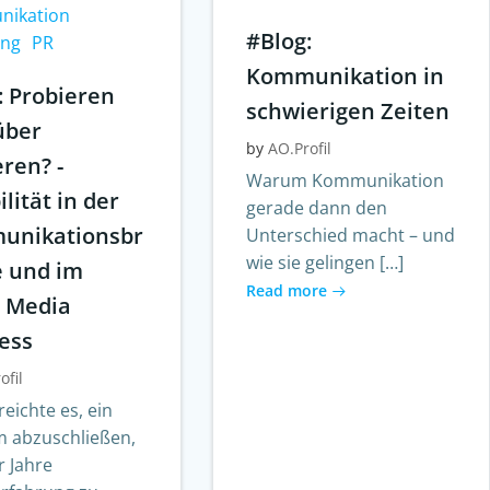
ikation
#Blog:
ing
PR
Kommunikation in
: Probieren
schwierigen Zeiten
über
by
AO.Profil
eren? -
Warum Kommunikation
ilität in der
gerade dann den
unikationsbr
Unterschied macht – und
wie sie gelingen […]
 und im
Read more
l Media
ess
ofil
reichte es, ein
m abzuschließen,
r Jahre