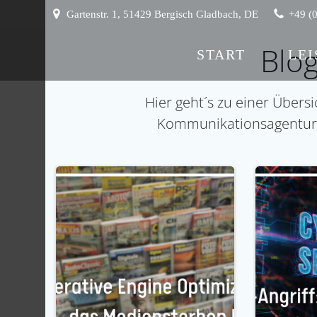
Zum
Gartenstr. 1, 51429 Bergisch Gladbach, DE
+49 (
Inhalt
springen
Blog
START
LE
Hier geht´s zu einer Übersi
Kommunikationsagentur AO